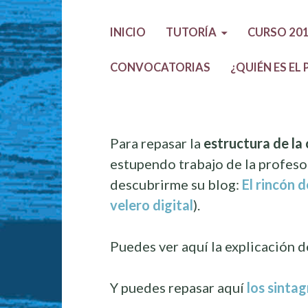
INICIO
TUTORÍA
CURSO 201
CONVOCATORIAS
¿QUIÉN ES EL
Para repasar la
estructura de la
estupendo trabajo de la profes
descubrirme su blog:
El rincón d
velero digital
)
.
Puedes ver aquí la explicación 
Y puedes repasar aquí
los sinta