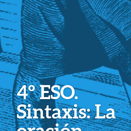
4º ESO.
Sintaxis: La
oración