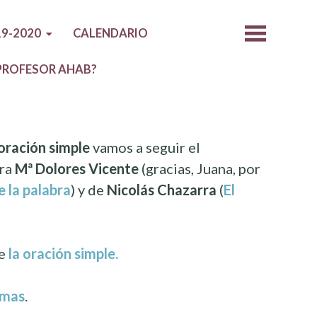
9-2020
CALENDARIO
 PROFESOR AHAB?
 oración simple
vamos a seguir el
ora
Mª Dolores Vicente
(gracias, Juana, por
e la palabra
) y de
Nicolás Chazarra
(
El
de
la oración simple.
gmas
.