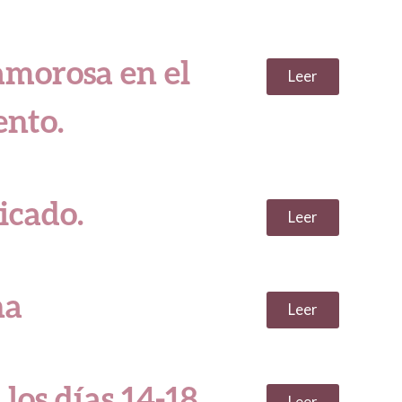
amorosa en el
Leer
nto.
icado.
Leer
na
Leer
 los días 14-18