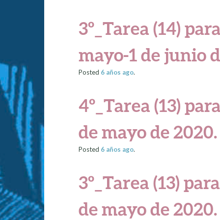
3º_Tarea (14) para
mayo-1 de junio d
Posted
6 años
ago
.
4º_Tarea (13) para
de mayo de 2020.
Posted
6 años
ago
.
3º_Tarea (13) para
de mayo de 2020.