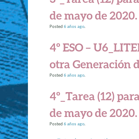
de mayo de 2020.
Posted
6 años
ago
.
4º ESO – U6_LIT
otra Generación d
Posted
6 años
ago
.
4º_Tarea (12) para
de mayo de 2020.
Posted
6 años
ago
.