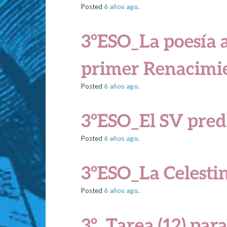
Posted
6 años
ago
.
3ºESO_La poesía 
primer Renacimie
Posted
6 años
ago
.
3ºESO_El SV pred
Posted
6 años
ago
.
3ºESO_La Celesti
Posted
6 años
ago
.
3º_Tarea (12) para