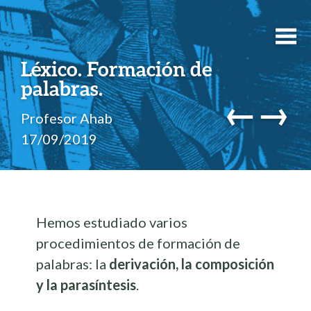
Léxico. Formación de
palabras.
←
→
Profesor Ahab
17/09/2019
Hemos estudiado varios
procedimientos de formación de
palabras: la
derivación, la composición
y la parasíntesis
.