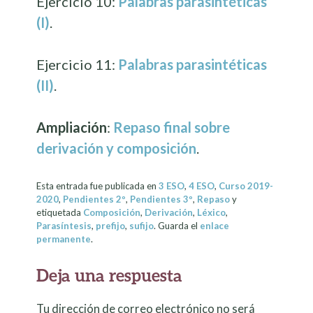
Ejercicio 10:
Palabras parasintéticas
(I)
.
Ejercicio 11:
Palabras parasintéticas
(II)
.
Ampliación
:
Repaso final sobre
derivación y composición
.
Esta entrada fue publicada en
3 ESO
,
4 ESO
,
Curso 2019-
2020
,
Pendientes 2º
,
Pendientes 3º
,
Repaso
y
etiquetada
Composición
,
Derivación
,
Léxico
,
Parasíntesis
,
prefijo
,
sufijo
. Guarda el
enlace
permanente
.
Deja una respuesta
Tu dirección de correo electrónico no será