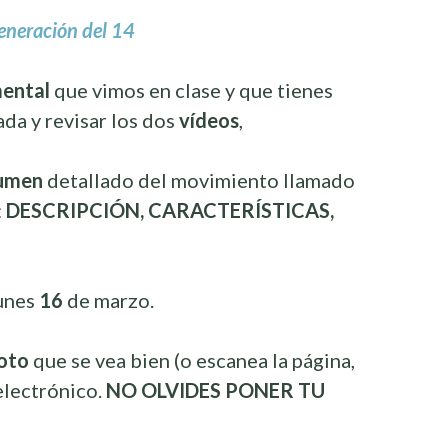
eneración del 14
ental
que vimos en clase y que tienes
da y revisar los dos
vídeos
,
umen
detallado del movimiento llamado
:
DESCRIPCIÓN, CARACTERÍSTICAS,
unes
16
de marzo.
oto
que se vea bien (o escanea la página,
electrónico.
NO OLVIDES PONER TU