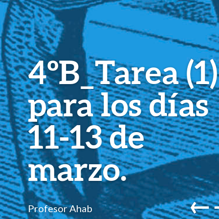
4ºB_Tarea (1)
para los días
11-13 de
marzo.
←
Profesor Ahab