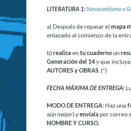
LITERATURA 1:
Novecentismo o G
a) Después de repasar el
mapa m
enlazado al comienzo de la entra
b)
realiza
en
tu cuaderno
un
res
Generación del 14
y que incluya
AUTORES y OBRAS
. (*)
FECHA MÁXIMA DE ENTREGA:
L
MODO DE ENTREGA
: Haz una
f
aún mejor) y
envíala
por correo 
NOMBRE Y CURSO.