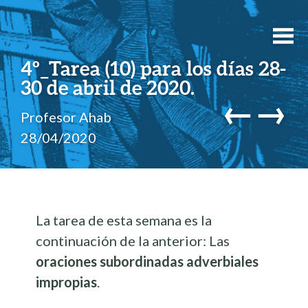
4º_Tarea (10) para los días 28-
30 de abril de 2020.
←
→
Profesor Ahab
28/04/2020
La tarea de esta semana es la
continuación de la anterior: Las
oraciones subordinadas adverbiales
impropias
.