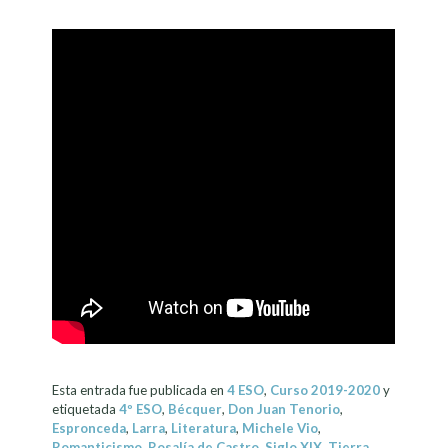
Esta entrada fue publicada en
4 ESO
,
Curso 2019-2020
y
etiquetada
4º ESO
,
Bécquer
,
Don Juan Tenorio
,
Espronceda
,
Larra
,
Literatura
,
Michele Vio
,
Romanticismo
,
Rosalía de Castro
,
Siglo XIX
,
Tierra