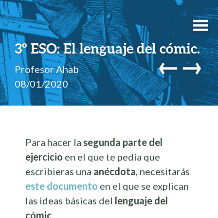
3º ESO: El lenguaje del cómic.
←
→
Profesor Ahab
08/01/2020
Para hacer la
segunda parte del
ejercicio
en el que te pedía que
escribieras una
anécdota
, necesitarás
este documento
en el que se explican
las ideas básicas del
lenguaje del
cómic
.