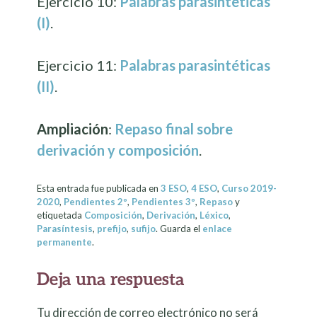
Ejercicio 10:
Palabras parasintéticas
(I)
.
Ejercicio 11:
Palabras parasintéticas
(II)
.
Ampliación
:
Repaso final sobre
derivación y composición
.
Esta entrada fue publicada en
3 ESO
,
4 ESO
,
Curso 2019-
2020
,
Pendientes 2º
,
Pendientes 3º
,
Repaso
y
etiquetada
Composición
,
Derivación
,
Léxico
,
Parasíntesis
,
prefijo
,
sufijo
. Guarda el
enlace
permanente
.
Deja una respuesta
Tu dirección de correo electrónico no será