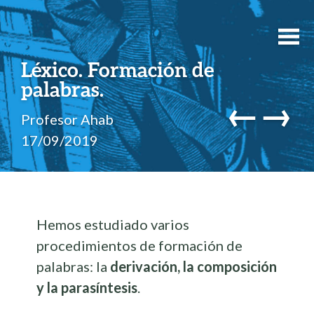
Léxico. Formación de
palabras.
←
→
Profesor Ahab
17/09/2019
Hemos estudiado varios
procedimientos de formación de
palabras: la
derivación, la composición
y la parasíntesis
.