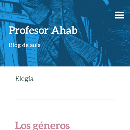
Profesor Ahab
Blog de aula
Elegía
Los géneros